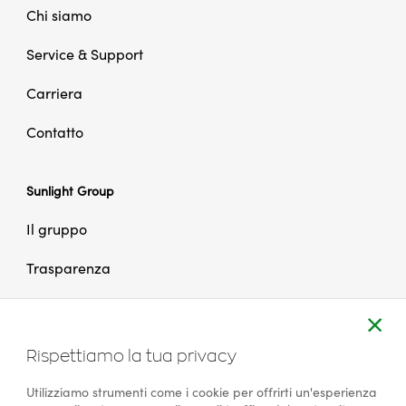
Chi siamo
Service & Support
Carriera
Contatto
Sunlight Group
Il gruppo
Trasparenza
Carriere
Close
Contatto
Barra
Rispettiamo la tua privacy
dei
biscot
Utilizziamo strumenti come i cookie per offrirti un'esperienza